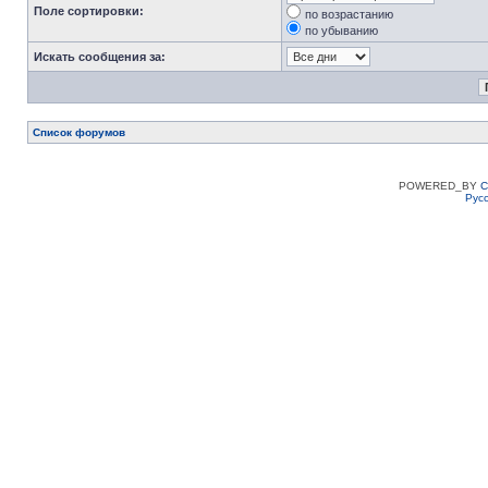
Поле сортировки:
по возрастанию
по убыванию
Искать сообщения за:
Список форумов
POWERED_BY
C
Рус