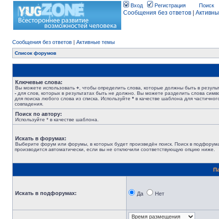
Вход
Регистрация
Поиск
Сообщения без ответов
|
Активны
Сообщения без ответов
|
Активные темы
Список форумов
Ключевые слова:
Вы можете использовать
+
, чтобы определить слова, которые должны быть в результ
-
для слов, которых в результатах быть не должно. Вы можете разделить слова сим
для поиска любого слова из списка. Используйте
*
в качестве шаблона для частичног
совпадения.
Поиск по автору:
Используйте * в качестве шаблона.
Искать в форумах:
Выберите форум или форумы, в которых будет произведён поиск. Поиск в подфорум
производится автоматически, если вы не отключили соответствующую опцию ниже.
П
Искать в подфорумах:
Да
Нет