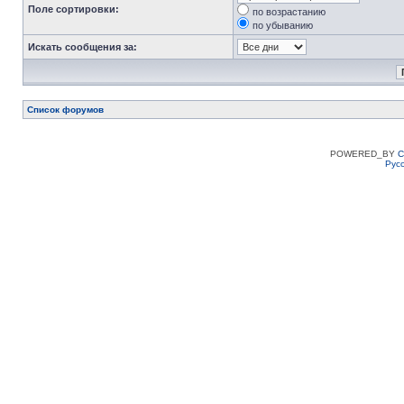
Поле сортировки:
по возрастанию
по убыванию
Искать сообщения за:
Список форумов
POWERED_BY
C
Рус