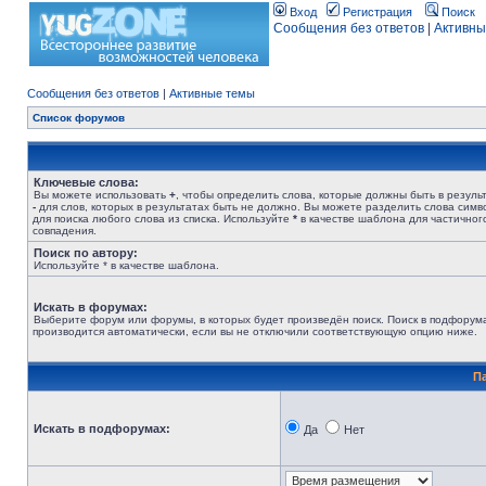
Вход
Регистрация
Поиск
Сообщения без ответов
|
Активны
Сообщения без ответов
|
Активные темы
Список форумов
Ключевые слова:
Вы можете использовать
+
, чтобы определить слова, которые должны быть в результ
-
для слов, которых в результатах быть не должно. Вы можете разделить слова сим
для поиска любого слова из списка. Используйте
*
в качестве шаблона для частичног
совпадения.
Поиск по автору:
Используйте * в качестве шаблона.
Искать в форумах:
Выберите форум или форумы, в которых будет произведён поиск. Поиск в подфорум
производится автоматически, если вы не отключили соответствующую опцию ниже.
П
Искать в подфорумах:
Да
Нет