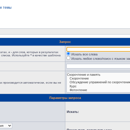
е темы
Запрос
татах, и
-
для слов, которых в результатах
Искать все слова
 списка. Используйте
*
в качестве шаблона
Искать любое слово/поиск с языком з
х производится автоматически, если вы не
Параметры запроса
Искать: