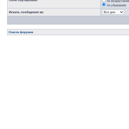
Поле сортировки:
по возрастани
по убыванию
Искать сообщения за:
Список форумов