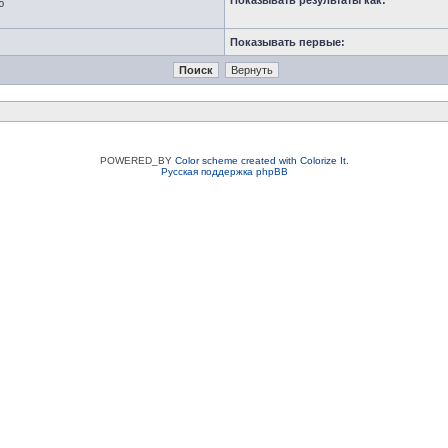
Показывать результаты как:
ю
Показывать первые:
POWERED_BY
Color scheme created with Colorize It
.
Русская поддержка phpBB