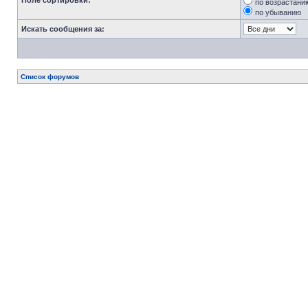
Поле сортировки:
по возрастани
по убыванию
Искать сообщения за:
Список форумов