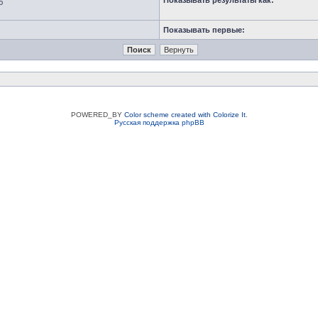
Показывать результаты как:
ю
Показывать первые:
POWERED_BY
Color scheme created with Colorize It
.
Русская поддержка phpBB