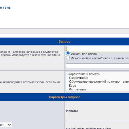
е темы
Запрос
татах, и
-
для слов, которых в результатах
Искать все слова
 списка. Используйте
*
в качестве шаблона
Искать любое слово/поиск с языком з
х производится автоматически, если вы не
Параметры запроса
Искать: