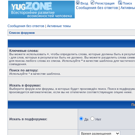
Вход
Регистрация
Поиск
Сообщения без ответов
|
Активны
Сообщения без ответов
|
Активные темы
Список форумов
Ключевые слова:
Вы можете использовать
+
, чтобы определить слова, которые должны быть в результ
-
для слов, которых в результатах быть не должно. Вы можете разделить слова сим
для поиска любого слова из списка. Используйте
*
в качестве шаблона для частичног
совпадения.
Поиск по автору:
Используйте * в качестве шаблона.
Искать в форумах:
Выберите форум или форумы, в которых будет произведён поиск. Поиск в подфорум
производится автоматически, если вы не отключили соответствующую опцию ниже.
П
Искать в подфорумах:
Да
Нет