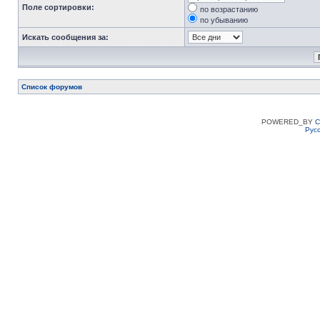
Поле сортировки:
по возрастанию
по убыванию
Искать сообщения за:
Список форумов
POWERED_BY
C
Рус