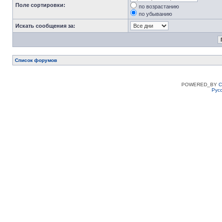
Поле сортировки:
по возрастанию
по убыванию
Искать сообщения за:
Список форумов
POWERED_BY
C
Рус