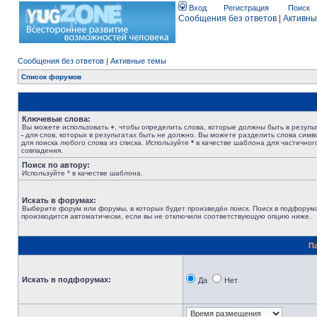
Вход
Регистрация
Поиск
Сообщения без ответов
|
Активны
Сообщения без ответов
|
Активные темы
Список форумов
Ключевые слова:
Вы можете использовать
+
, чтобы определить слова, которые должны быть в результ
-
для слов, которых в результатах быть не должно. Вы можете разделить слова сим
для поиска любого слова из списка. Используйте
*
в качестве шаблона для частичног
совпадения.
Поиск по автору:
Используйте * в качестве шаблона.
Искать в форумах:
Выберите форум или форумы, в которых будет произведён поиск. Поиск в подфорум
производится автоматически, если вы не отключили соответствующую опцию ниже.
П
Искать в подфорумах:
Да
Нет