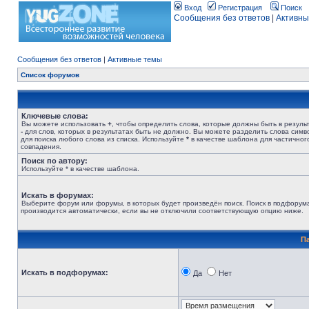
Вход
Регистрация
Поиск
Сообщения без ответов
|
Активны
Сообщения без ответов
|
Активные темы
Список форумов
Ключевые слова:
Вы можете использовать
+
, чтобы определить слова, которые должны быть в результ
-
для слов, которых в результатах быть не должно. Вы можете разделить слова сим
для поиска любого слова из списка. Используйте
*
в качестве шаблона для частичног
совпадения.
Поиск по автору:
Используйте * в качестве шаблона.
Искать в форумах:
Выберите форум или форумы, в которых будет произведён поиск. Поиск в подфорум
производится автоматически, если вы не отключили соответствующую опцию ниже.
П
Искать в подфорумах:
Да
Нет