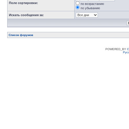
Поле сортировки:
по возрастанию
по убыванию
Искать сообщения за:
Список форумов
POWERED_BY
C
Рус