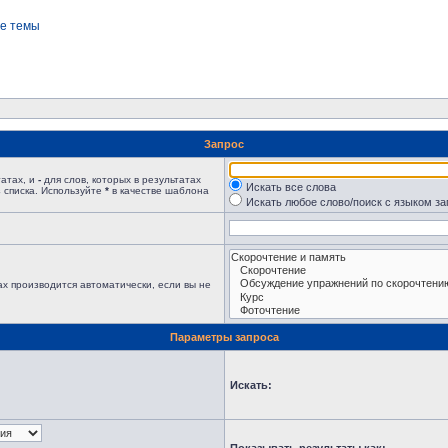
е темы
Запрос
татах, и
-
для слов, которых в результатах
Искать все слова
 списка. Используйте
*
в качестве шаблона
Искать любое слово/поиск с языком з
х производится автоматически, если вы не
Параметры запроса
Искать: