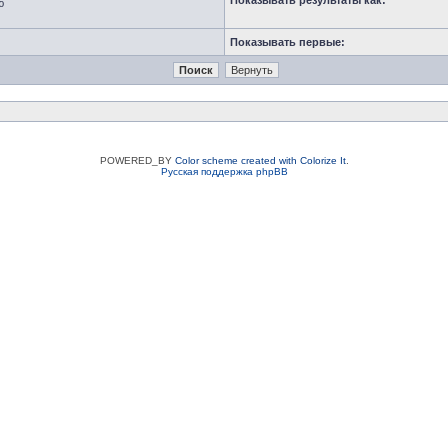
Показывать результаты как:
ю
Показывать первые:
POWERED_BY
Color scheme created with Colorize It
.
Русская поддержка phpBB