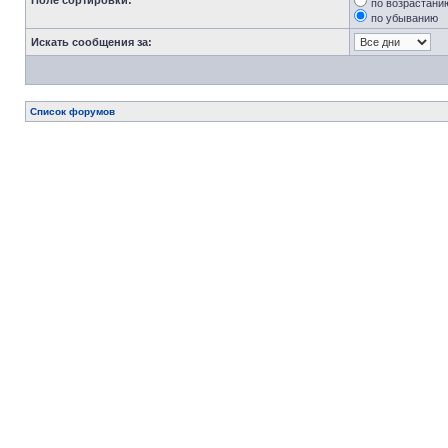
Поле сортировки:
по возрастани
по убыванию
Искать сообщения за:
Список форумов