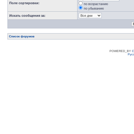
Поле сортировки:
по возрастанию
по убыванию
Искать сообщения за:
Список форумов
POWERED_BY
C
Рус