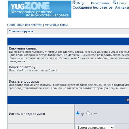
Вход
Регистрация
Поиск
Сообщения без ответов
|
Активны
Сообщения без ответов
|
Активные темы
Список форумов
Ключевые слова:
Вы можете использовать
+
, чтобы определить слова, которые должны быть в результ
-
для слов, которых в результатах быть не должно. Вы можете разделить слова сим
для поиска любого слова из списка. Используйте
*
в качестве шаблона для частичног
совпадения.
Поиск по автору:
Используйте * в качестве шаблона.
Искать в форумах:
Выберите форум или форумы, в которых будет произведён поиск. Поиск в подфорум
производится автоматически, если вы не отключили соответствующую опцию ниже.
П
Искать в подфорумах:
Да
Нет