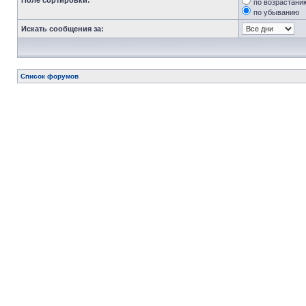
Поле сортировки:
по возрастани
по убыванию
Искать сообщения за:
Список форумов