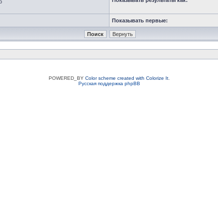
Показывать результаты как:
ю
Показывать первые:
POWERED_BY
Color scheme created with Colorize It
.
Русская поддержка phpBB