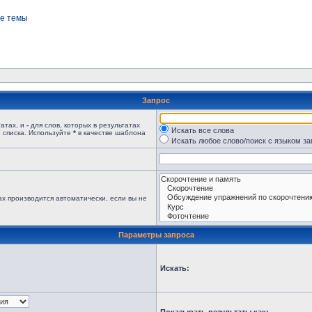
е темы
Запрос
татах, и
-
для слов, которых в результатах
Искать все слова
 списка. Используйте
*
в качестве шаблона
Искать любое слово/поиск с языком з
х производится автоматически, если вы не
Параметры запроса
Искать: