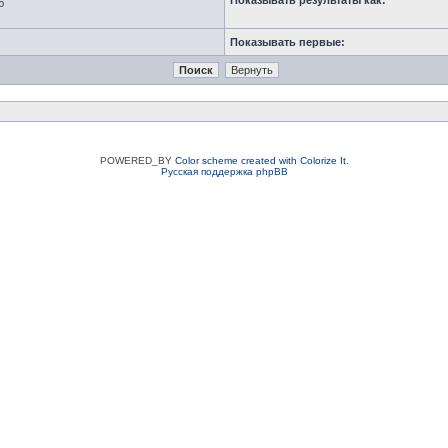
Показывать результаты как:
ю
Показывать первые:
POWERED_BY
Color scheme created with Colorize It
.
Русская поддержка phpBB