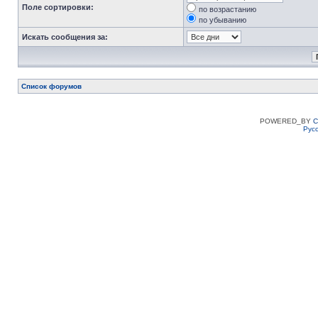
Поле сортировки:
по возрастанию
по убыванию
Искать сообщения за:
Список форумов
POWERED_BY
C
Рус