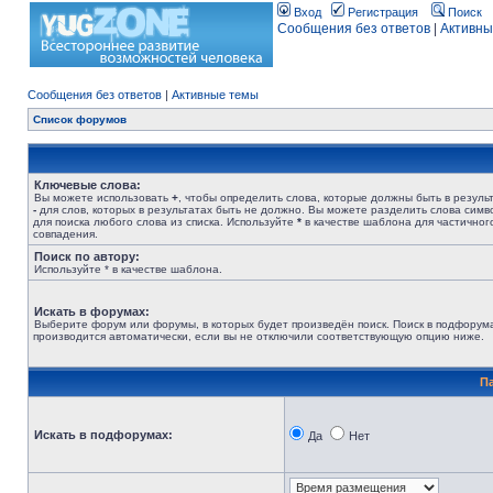
Вход
Регистрация
Поиск
Сообщения без ответов
|
Активны
Сообщения без ответов
|
Активные темы
Список форумов
Ключевые слова:
Вы можете использовать
+
, чтобы определить слова, которые должны быть в результ
-
для слов, которых в результатах быть не должно. Вы можете разделить слова сим
для поиска любого слова из списка. Используйте
*
в качестве шаблона для частичног
совпадения.
Поиск по автору:
Используйте * в качестве шаблона.
Искать в форумах:
Выберите форум или форумы, в которых будет произведён поиск. Поиск в подфорум
производится автоматически, если вы не отключили соответствующую опцию ниже.
П
Искать в подфорумах:
Да
Нет