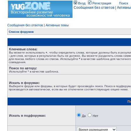
Вход
Регистрация
Поиск
Сообщения без ответов
|
Активны
Сообщения без ответов
|
Активные темы
Список форумов
Ключевые слова:
Вы можете использовать
+
, чтобы определить слова, которые должны быть в результ
-
для слов, которых в результатах быть не должно. Вы можете разделить слова сим
для поиска любого слова из списка. Используйте
*
в качестве шаблона для частичног
совпадения.
Поиск по автору:
Используйте * в качестве шаблона.
Искать в форумах:
Выберите форум или форумы, в которых будет произведён поиск. Поиск в подфорум
производится автоматически, если вы не отключили соответствующую опцию ниже.
П
Искать в подфорумах:
Да
Нет