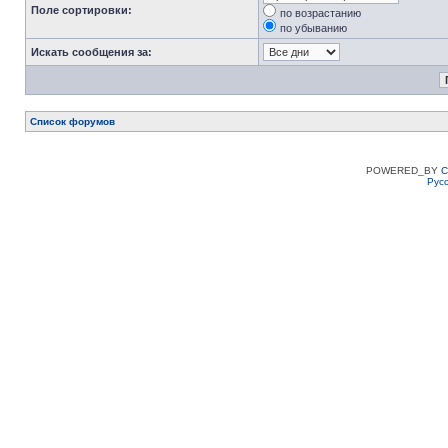
Поле сортировки:
по возрастанию
по убыванию
Искать сообщения за:
Список форумов
POWERED_BY
C
Рус