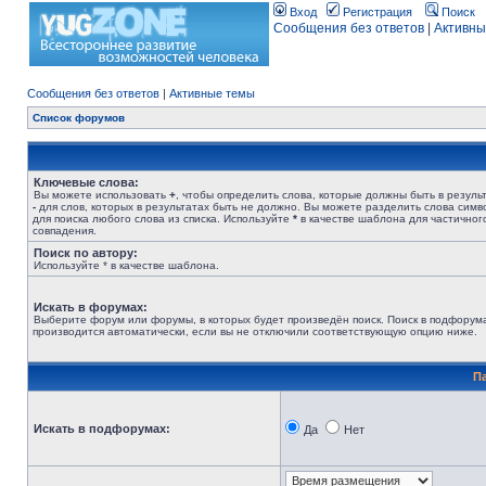
Вход
Регистрация
Поиск
Сообщения без ответов
|
Активны
Сообщения без ответов
|
Активные темы
Список форумов
Ключевые слова:
Вы можете использовать
+
, чтобы определить слова, которые должны быть в результ
-
для слов, которых в результатах быть не должно. Вы можете разделить слова сим
для поиска любого слова из списка. Используйте
*
в качестве шаблона для частичног
совпадения.
Поиск по автору:
Используйте * в качестве шаблона.
Искать в форумах:
Выберите форум или форумы, в которых будет произведён поиск. Поиск в подфорум
производится автоматически, если вы не отключили соответствующую опцию ниже.
П
Искать в подфорумах:
Да
Нет