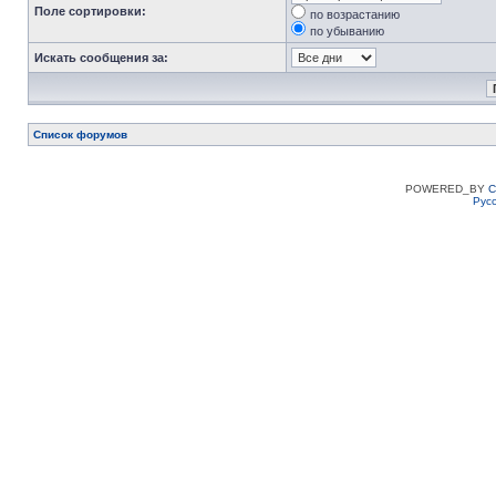
Поле сортировки:
по возрастанию
по убыванию
Искать сообщения за:
Список форумов
POWERED_BY
C
Рус