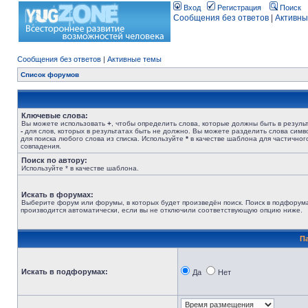
Вход
Регистрация
Поиск
Сообщения без ответов
|
Активны
Сообщения без ответов
|
Активные темы
Список форумов
Ключевые слова:
Вы можете использовать
+
, чтобы определить слова, которые должны быть в результ
-
для слов, которых в результатах быть не должно. Вы можете разделить слова сим
для поиска любого слова из списка. Используйте
*
в качестве шаблона для частичног
совпадения.
Поиск по автору:
Используйте * в качестве шаблона.
Искать в форумах:
Выберите форум или форумы, в которых будет произведён поиск. Поиск в подфорум
производится автоматически, если вы не отключили соответствующую опцию ниже.
П
Искать в подфорумах:
Да
Нет