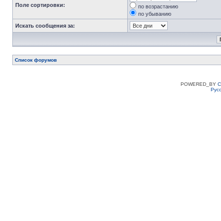
Поле сортировки:
по возрастанию
по убыванию
Искать сообщения за:
Список форумов
POWERED_BY
C
Рус