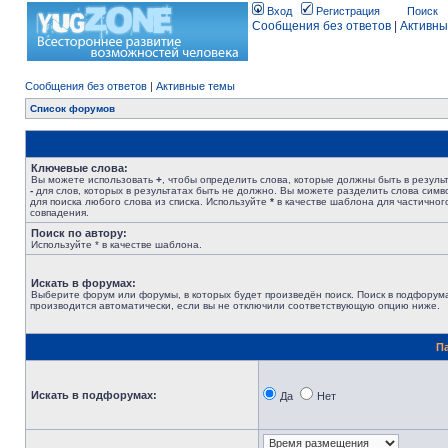
Вход
Регистрация
Поиск
Сообщения без ответов
|
Активны
Сообщения без ответов
|
Активные темы
Список форумов
Ключевые слова:
Вы можете использовать
+
, чтобы определить слова, которые должны быть в результ
-
для слов, которых в результатах быть не должно. Вы можете разделить слова сим
для поиска любого слова из списка. Используйте
*
в качестве шаблона для частичног
совпадения.
Поиск по автору:
Используйте * в качестве шаблона.
Искать в форумах:
Выберите форум или форумы, в которых будет произведён поиск. Поиск в подфорум
производится автоматически, если вы не отключили соответствующую опцию ниже.
П
Искать в подфорумах:
Да
Нет