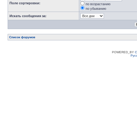
Поле сортировки:
по возрастанию
по убыванию
Искать сообщения за:
Список форумов
POWERED_BY
C
Рус