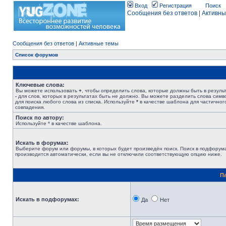
Вход
Регистрация
Поиск
Сообщения без ответов
|
Активны
Сообщения без ответов
|
Активные темы
Список форумов
Ключевые слова:
Вы можете использовать
+
, чтобы определить слова, которые должны быть в результ
-
для слов, которых в результатах быть не должно. Вы можете разделить слова сим
для поиска любого слова из списка. Используйте
*
в качестве шаблона для частичног
совпадения.
Поиск по автору:
Используйте * в качестве шаблона.
Искать в форумах:
Выберите форум или форумы, в которых будет произведён поиск. Поиск в подфорум
производится автоматически, если вы не отключили соответствующую опцию ниже.
П
Искать в подфорумах:
Да
Нет