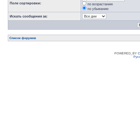
Поле сортировки:
по возрастанию
по убыванию
Искать сообщения за:
Список форумов
POWERED_BY
C
Рус