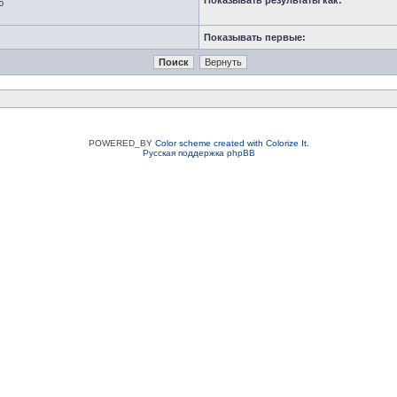
Показывать результаты как:
ю
Показывать первые:
POWERED_BY
Color scheme created with Colorize It
.
Русская поддержка phpBB