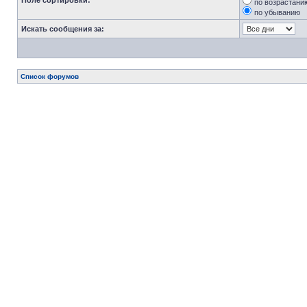
Поле сортировки:
по возрастани
по убыванию
Искать сообщения за:
Список форумов