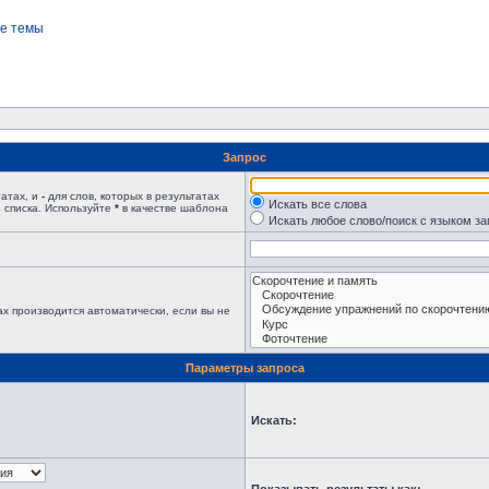
е темы
Запрос
татах, и
-
для слов, которых в результатах
Искать все слова
 списка. Используйте
*
в качестве шаблона
Искать любое слово/поиск с языком з
х производится автоматически, если вы не
Параметры запроса
Искать: