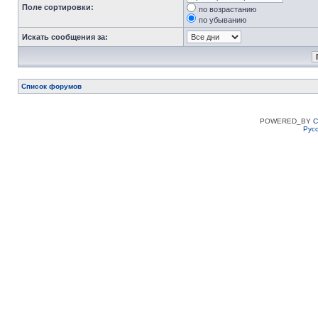
Поле сортировки:
по возрастанию
по убыванию
Искать сообщения за:
Список форумов
POWERED_BY
C
Рус