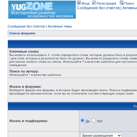
Вход
Регистрация
Поиск
Сообщения без ответов
|
Активны
Сообщения без ответов
|
Активные темы
Список форумов
Ключевые слова:
Вы можете использовать
+
, чтобы определить слова, которые должны быть в результ
-
для слов, которых в результатах быть не должно. Вы можете разделить слова сим
для поиска любого слова из списка. Используйте
*
в качестве шаблона для частичног
совпадения.
Поиск по автору:
Используйте * в качестве шаблона.
Искать в форумах:
Выберите форум или форумы, в которых будет произведён поиск. Поиск в подфорум
производится автоматически, если вы не отключили соответствующую опцию ниже.
П
Искать в подфорумах:
Да
Нет