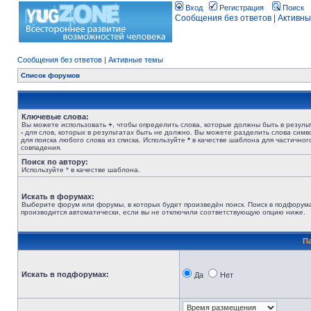
Вход
Регистрация
Поиск
Сообщения без ответов
|
Активны
Сообщения без ответов
|
Активные темы
Список форумов
Ключевые слова:
Вы можете использовать
+
, чтобы определить слова, которые должны быть в результ
-
для слов, которых в результатах быть не должно. Вы можете разделить слова сим
для поиска любого слова из списка. Используйте
*
в качестве шаблона для частичног
совпадения.
Поиск по автору:
Используйте * в качестве шаблона.
Искать в форумах:
Выберите форум или форумы, в которых будет произведён поиск. Поиск в подфорум
производится автоматически, если вы не отключили соответствующую опцию ниже.
П
Искать в подфорумах:
Да
Нет