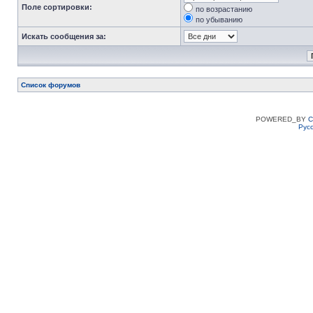
Поле сортировки:
по возрастанию
по убыванию
Искать сообщения за:
Список форумов
POWERED_BY
C
Рус