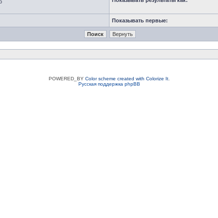
Показывать результаты как:
ю
Показывать первые:
POWERED_BY
Color scheme created with Colorize It
.
Русская поддержка phpBB