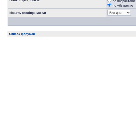
Поле сортировки:
по возрастани
по убыванию
Искать сообщения за:
Список форумов