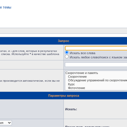
е темы
Запрос
татах, и
-
для слов, которых в результатах
Искать все слова
 списка. Используйте
*
в качестве шаблона
Искать любое слово/поиск с языком з
х производится автоматически, если вы не
Параметры запроса
Искать: