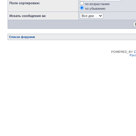
Поле сортировки:
по возрастанию
по убыванию
Искать сообщения за:
Список форумов
POWERED_BY
C
Рус