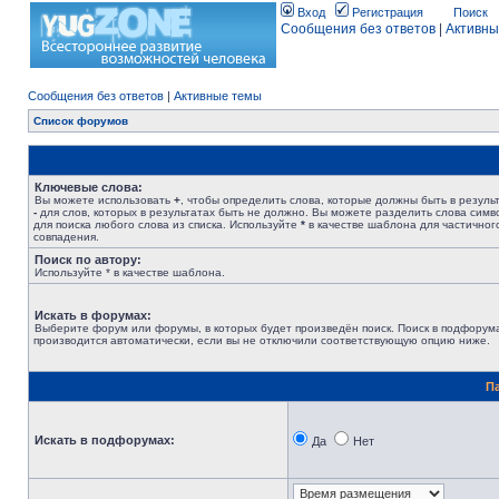
Вход
Регистрация
Поиск
Сообщения без ответов
|
Активны
Сообщения без ответов
|
Активные темы
Список форумов
Ключевые слова:
Вы можете использовать
+
, чтобы определить слова, которые должны быть в результ
-
для слов, которых в результатах быть не должно. Вы можете разделить слова сим
для поиска любого слова из списка. Используйте
*
в качестве шаблона для частичног
совпадения.
Поиск по автору:
Используйте * в качестве шаблона.
Искать в форумах:
Выберите форум или форумы, в которых будет произведён поиск. Поиск в подфорум
производится автоматически, если вы не отключили соответствующую опцию ниже.
П
Искать в подфорумах:
Да
Нет