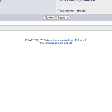
Показывать результаты как:
ю
Показывать первые:
POWERED_BY
Color scheme created with Colorize It
.
Русская поддержка phpBB