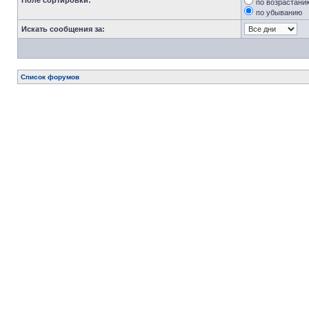
Поле сортировки:
по возрастани
по убыванию
Искать сообщения за:
Список форумов