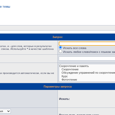
е темы
Запрос
татах, и
-
для слов, которых в результатах
Искать все слова
 списка. Используйте
*
в качестве шаблона
Искать любое слово/поиск с языком з
х производится автоматически, если вы не
Параметры запроса
Искать: