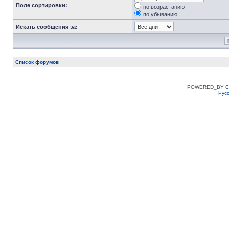
Поле сортировки:
по возрастанию
по убыванию
Искать сообщения за:
Список форумов
POWERED_BY
C
Рус