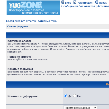
Вход
Регистрация
Поиск
Сообщения без ответов
|
Активны
Сообщения без ответов
|
Активные темы
Список форумов
Ключевые слова:
Вы можете использовать
+
, чтобы определить слова, которые должны быть в результ
-
для слов, которых в результатах быть не должно. Вы можете разделить слова сим
для поиска любого слова из списка. Используйте
*
в качестве шаблона для частичног
совпадения.
Поиск по автору:
Используйте * в качестве шаблона.
Искать в форумах:
Выберите форум или форумы, в которых будет произведён поиск. Поиск в подфорум
производится автоматически, если вы не отключили соответствующую опцию ниже.
П
Искать в подфорумах:
Да
Нет