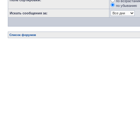
Поле сортировки:
по возрастани
по убыванию
Искать сообщения за:
Список форумов