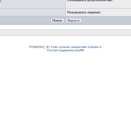
Показывать результаты как:
ю
Показывать первые:
POWERED_BY
Color scheme created with Colorize It
.
Русская поддержка phpBB