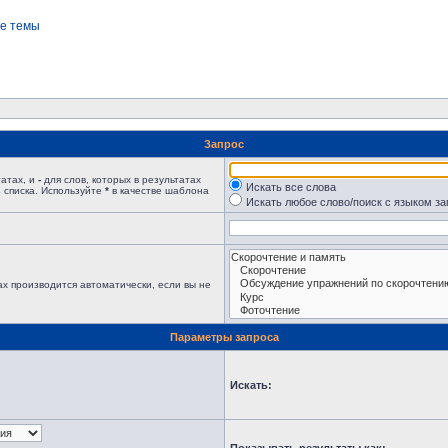
е темы
Запрос
татах, и
-
для слов, которых в результатах
Искать все слова
 списка. Используйте
*
в качестве шаблона
Искать любое слово/поиск с языком з
х производится автоматически, если вы не
Параметры запроса
Искать: