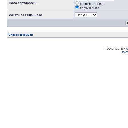
Поле сортировки:
по возрастанию
по убыванию
Искать сообщения за:
Список форумов
POWERED_BY
C
Рус