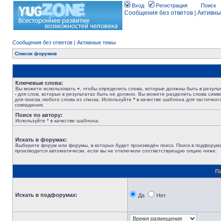
Вход
Регистрация
Поиск
Сообщения без ответов
|
Активны
Сообщения без ответов
|
Активные темы
Список форумов
Ключевые слова:
Вы можете использовать
+
, чтобы определить слова, которые должны быть в результ
-
для слов, которых в результатах быть не должно. Вы можете разделить слова сим
для поиска любого слова из списка. Используйте
*
в качестве шаблона для частичног
совпадения.
Поиск по автору:
Используйте * в качестве шаблона.
Искать в форумах:
Выберите форум или форумы, в которых будет произведён поиск. Поиск в подфорум
производится автоматически, если вы не отключили соответствующую опцию ниже.
П
Искать в подфорумах:
Да
Нет