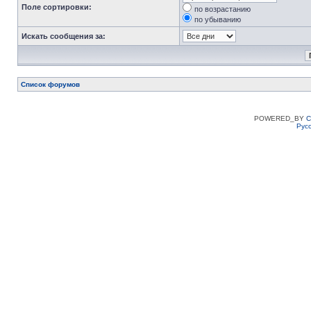
Поле сортировки:
по возрастанию
по убыванию
Искать сообщения за:
Список форумов
POWERED_BY
C
Рус