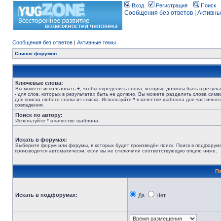
Вход
Регистрация
Поиск
Сообщения без ответов
|
Активны
Сообщения без ответов
|
Активные темы
Список форумов
Ключевые слова:
Вы можете использовать
+
, чтобы определить слова, которые должны быть в результ
-
для слов, которых в результатах быть не должно. Вы можете разделить слова сим
для поиска любого слова из списка. Используйте
*
в качестве шаблона для частичног
совпадения.
Поиск по автору:
Используйте * в качестве шаблона.
Искать в форумах:
Выберите форум или форумы, в которых будет произведён поиск. Поиск в подфорум
производится автоматически, если вы не отключили соответствующую опцию ниже.
П
Искать в подфорумах:
Да
Нет