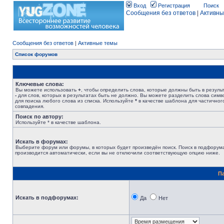
Вход
Регистрация
Поиск
Сообщения без ответов
|
Активны
Сообщения без ответов
|
Активные темы
Список форумов
Ключевые слова:
Вы можете использовать
+
, чтобы определить слова, которые должны быть в результ
-
для слов, которых в результатах быть не должно. Вы можете разделить слова сим
для поиска любого слова из списка. Используйте
*
в качестве шаблона для частичног
совпадения.
Поиск по автору:
Используйте * в качестве шаблона.
Искать в форумах:
Выберите форум или форумы, в которых будет произведён поиск. Поиск в подфорум
производится автоматически, если вы не отключили соответствующую опцию ниже.
П
Искать в подфорумах:
Да
Нет