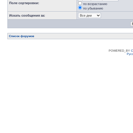
Поле сортировки:
по возрастанию
по убыванию
Искать сообщения за:
Список форумов
POWERED_BY
C
Рус