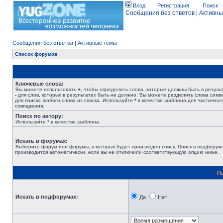
Вход
Регистрация
Поиск
Сообщения без ответов
|
Активны
Сообщения без ответов
|
Активные темы
Список форумов
Ключевые слова:
Вы можете использовать
+
, чтобы определить слова, которые должны быть в результ
-
для слов, которых в результатах быть не должно. Вы можете разделить слова сим
для поиска любого слова из списка. Используйте
*
в качестве шаблона для частичног
совпадения.
Поиск по автору:
Используйте * в качестве шаблона.
Искать в форумах:
Выберите форум или форумы, в которых будет произведён поиск. Поиск в подфорум
производится автоматически, если вы не отключили соответствующую опцию ниже.
П
Искать в подфорумах:
Да
Нет