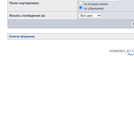
Поле сортировки:
по возрастанию
по убыванию
Искать сообщения за:
Список форумов
POWERED_BY
C
Рус