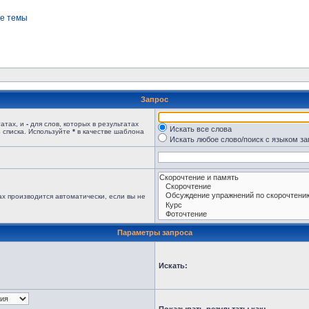
е темы
Запрос
татах, и
-
для слов, которых в результатах
Искать все слова
 списка. Используйте
*
в качестве шаблона
Искать любое слово/поиск с языком з
х производится автоматически, если вы не
Параметры запроса
Искать: