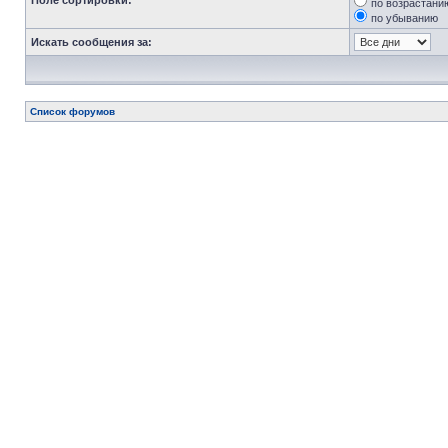
Поле сортировки:
по возрастани
по убыванию
Искать сообщения за:
Список форумов