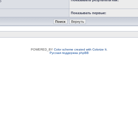
Показывать результаты как:
ю
Показывать первые:
POWERED_BY
Color scheme created with Colorize It
.
Русская поддержка phpBB