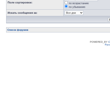
Поле сортировки:
по возрастанию
по убыванию
Искать сообщения за:
Список форумов
POWERED_BY
C
Рус