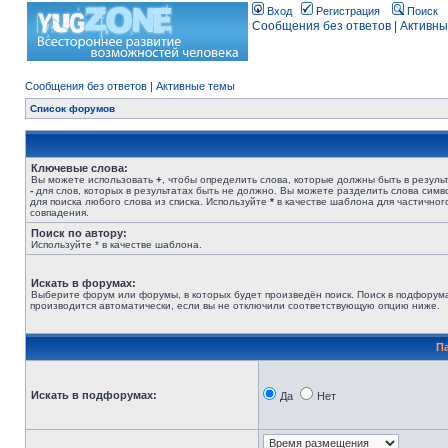
Вход
Регистрация
Поиск
Сообщения без ответов
|
Активны
Сообщения без ответов
|
Активные темы
Список форумов
Ключевые слова:
Вы можете использовать
+
, чтобы определить слова, которые должны быть в результ
-
для слов, которых в результатах быть не должно. Вы можете разделить слова сим
для поиска любого слова из списка. Используйте
*
в качестве шаблона для частичног
совпадения.
Поиск по автору:
Используйте * в качестве шаблона.
Искать в форумах:
Выберите форум или форумы, в которых будет произведён поиск. Поиск в подфорум
производится автоматически, если вы не отключили соответствующую опцию ниже.
П
Искать в подфорумах:
Да
Нет