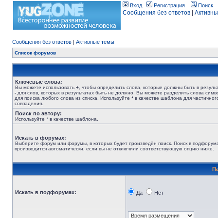
Вход
Регистрация
Поиск
Сообщения без ответов
|
Активны
Сообщения без ответов
|
Активные темы
Список форумов
Ключевые слова:
Вы можете использовать
+
, чтобы определить слова, которые должны быть в результ
-
для слов, которых в результатах быть не должно. Вы можете разделить слова сим
для поиска любого слова из списка. Используйте
*
в качестве шаблона для частичног
совпадения.
Поиск по автору:
Используйте * в качестве шаблона.
Искать в форумах:
Выберите форум или форумы, в которых будет произведён поиск. Поиск в подфорум
производится автоматически, если вы не отключили соответствующую опцию ниже.
П
Искать в подфорумах:
Да
Нет