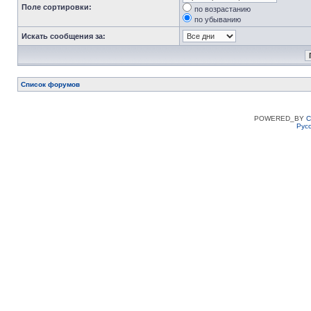
Поле сортировки:
по возрастанию
по убыванию
Искать сообщения за:
Список форумов
POWERED_BY
C
Рус