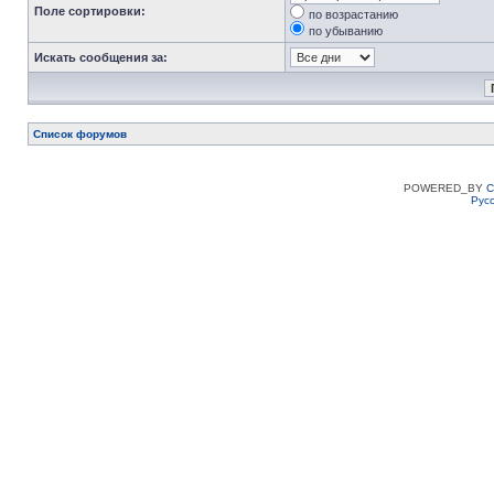
Поле сортировки:
по возрастанию
по убыванию
Искать сообщения за:
Список форумов
POWERED_BY
C
Рус