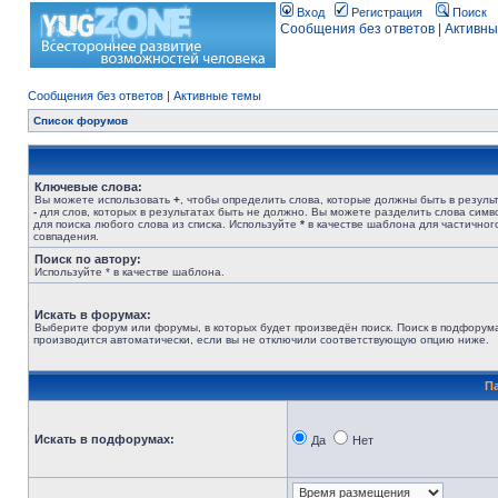
Вход
Регистрация
Поиск
Сообщения без ответов
|
Активны
Сообщения без ответов
|
Активные темы
Список форумов
Ключевые слова:
Вы можете использовать
+
, чтобы определить слова, которые должны быть в результ
-
для слов, которых в результатах быть не должно. Вы можете разделить слова сим
для поиска любого слова из списка. Используйте
*
в качестве шаблона для частичног
совпадения.
Поиск по автору:
Используйте * в качестве шаблона.
Искать в форумах:
Выберите форум или форумы, в которых будет произведён поиск. Поиск в подфорум
производится автоматически, если вы не отключили соответствующую опцию ниже.
П
Искать в подфорумах:
Да
Нет