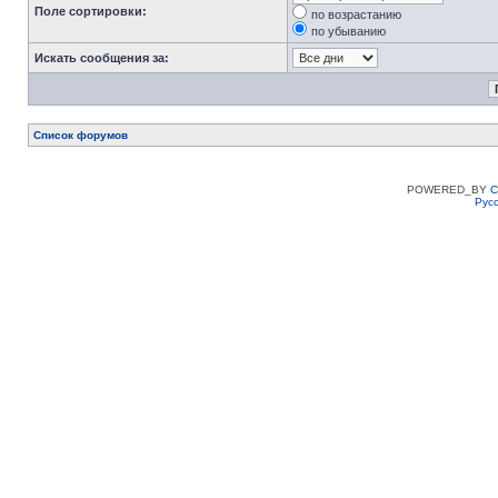
Поле сортировки:
по возрастанию
по убыванию
Искать сообщения за:
Список форумов
POWERED_BY
C
Рус