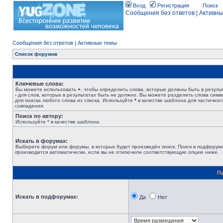
Вход
Регистрация
Поиск
Сообщения без ответов
|
Активны
Сообщения без ответов
|
Активные темы
Список форумов
Ключевые слова:
Вы можете использовать
+
, чтобы определить слова, которые должны быть в результ
-
для слов, которых в результатах быть не должно. Вы можете разделить слова сим
для поиска любого слова из списка. Используйте
*
в качестве шаблона для частичног
совпадения.
Поиск по автору:
Используйте * в качестве шаблона.
Искать в форумах:
Выберите форум или форумы, в которых будет произведён поиск. Поиск в подфорум
производится автоматически, если вы не отключили соответствующую опцию ниже.
П
Искать в подфорумах:
Да
Нет