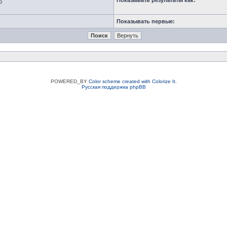
Показывать результаты как:
ю
Показывать первые:
POWERED_BY
Color scheme created with Colorize It
.
Русская поддержка phpBB