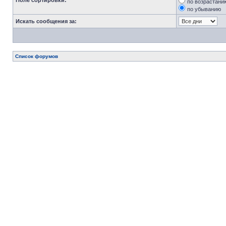
Поле сортировки:
по возрастани
по убыванию
Искать сообщения за:
Список форумов