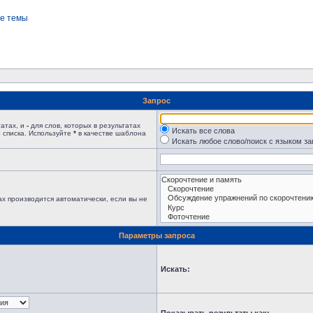
е темы
Запрос
татах, и
-
для слов, которых в результатах
Искать все слова
 списка. Используйте
*
в качестве шаблона
Искать любое слово/поиск с языком з
х производится автоматически, если вы не
Параметры запроса
Искать: