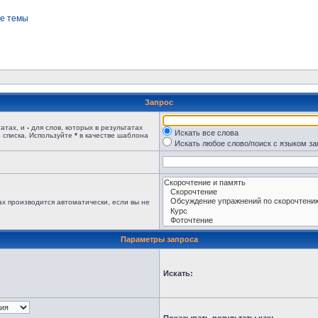
е темы
Запрос
татах, и
-
для слов, которых в результатах
Искать все слова
 списка. Используйте
*
в качестве шаблона
Искать любое слово/поиск с языком з
х производится автоматически, если вы не
Параметры запроса
Искать: