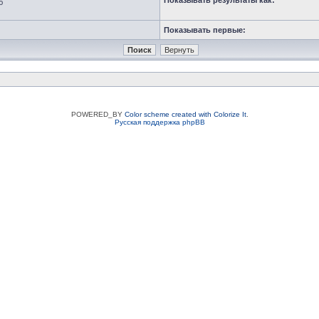
Показывать результаты как:
ю
Показывать первые:
POWERED_BY
Color scheme created with Colorize It
.
Русская поддержка phpBB