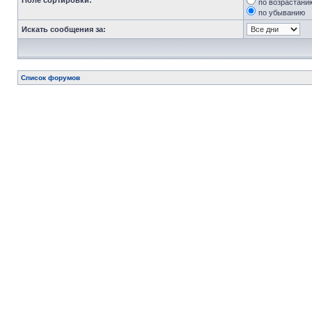
Поле сортировки:
по возрастани
по убыванию
Искать сообщения за:
Список форумов