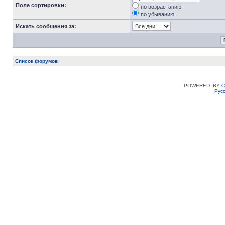
Поле сортировки:
по возрастанию
по убыванию
Искать сообщения за:
Список форумов
POWERED_BY
C
Рус