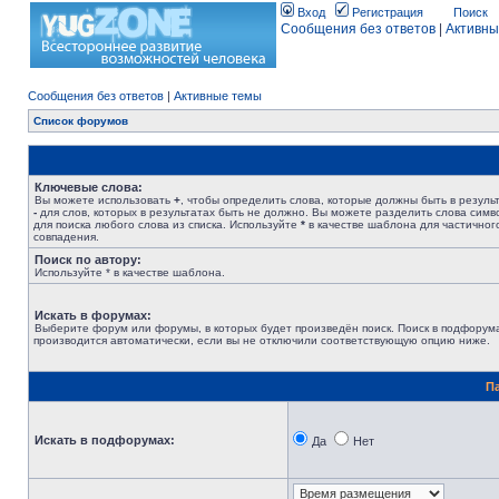
Вход
Регистрация
Поиск
Сообщения без ответов
|
Активны
Сообщения без ответов
|
Активные темы
Список форумов
Ключевые слова:
Вы можете использовать
+
, чтобы определить слова, которые должны быть в результ
-
для слов, которых в результатах быть не должно. Вы можете разделить слова сим
для поиска любого слова из списка. Используйте
*
в качестве шаблона для частичног
совпадения.
Поиск по автору:
Используйте * в качестве шаблона.
Искать в форумах:
Выберите форум или форумы, в которых будет произведён поиск. Поиск в подфорум
производится автоматически, если вы не отключили соответствующую опцию ниже.
П
Искать в подфорумах:
Да
Нет