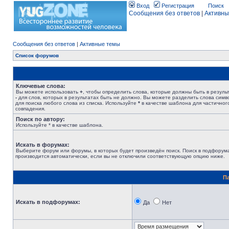
Вход
Регистрация
Поиск
Сообщения без ответов
|
Активны
Сообщения без ответов
|
Активные темы
Список форумов
Ключевые слова:
Вы можете использовать
+
, чтобы определить слова, которые должны быть в результ
-
для слов, которых в результатах быть не должно. Вы можете разделить слова сим
для поиска любого слова из списка. Используйте
*
в качестве шаблона для частичног
совпадения.
Поиск по автору:
Используйте * в качестве шаблона.
Искать в форумах:
Выберите форум или форумы, в которых будет произведён поиск. Поиск в подфорум
производится автоматически, если вы не отключили соответствующую опцию ниже.
П
Искать в подфорумах:
Да
Нет