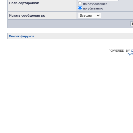
Поле сортировки:
по возрастанию
по убыванию
Искать сообщения за:
Список форумов
POWERED_BY
C
Рус