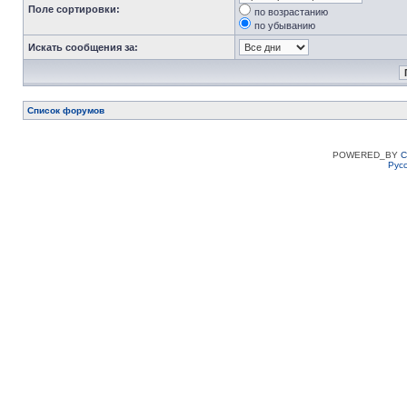
Поле сортировки:
по возрастанию
по убыванию
Искать сообщения за:
Список форумов
POWERED_BY
C
Рус