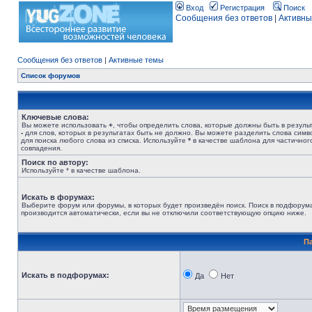
Вход
Регистрация
Поиск
Сообщения без ответов
|
Активны
Сообщения без ответов
|
Активные темы
Список форумов
Ключевые слова:
Вы можете использовать
+
, чтобы определить слова, которые должны быть в результ
-
для слов, которых в результатах быть не должно. Вы можете разделить слова сим
для поиска любого слова из списка. Используйте
*
в качестве шаблона для частичног
совпадения.
Поиск по автору:
Используйте * в качестве шаблона.
Искать в форумах:
Выберите форум или форумы, в которых будет произведён поиск. Поиск в подфорум
производится автоматически, если вы не отключили соответствующую опцию ниже.
П
Искать в подфорумах:
Да
Нет