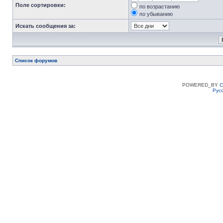
Поле сортировки:
по возрастанию
по убыванию
Искать сообщения за:
Список форумов
POWERED_BY
C
Рус