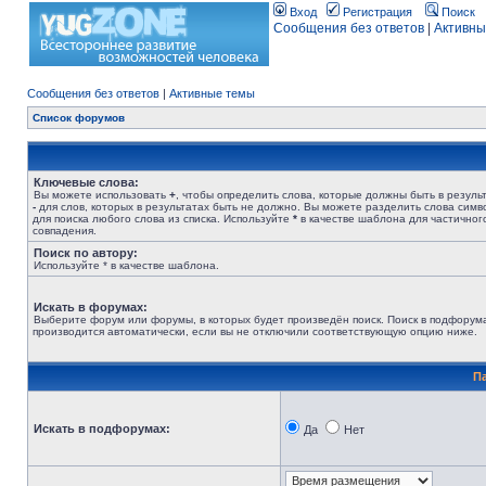
Вход
Регистрация
Поиск
Сообщения без ответов
|
Активны
Сообщения без ответов
|
Активные темы
Список форумов
Ключевые слова:
Вы можете использовать
+
, чтобы определить слова, которые должны быть в результ
-
для слов, которых в результатах быть не должно. Вы можете разделить слова сим
для поиска любого слова из списка. Используйте
*
в качестве шаблона для частичног
совпадения.
Поиск по автору:
Используйте * в качестве шаблона.
Искать в форумах:
Выберите форум или форумы, в которых будет произведён поиск. Поиск в подфорум
производится автоматически, если вы не отключили соответствующую опцию ниже.
П
Искать в подфорумах:
Да
Нет