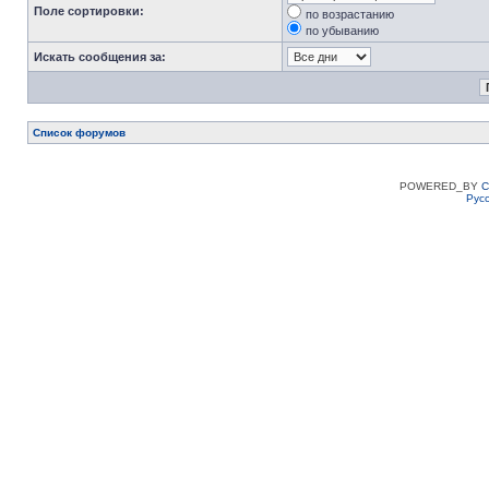
Поле сортировки:
по возрастанию
по убыванию
Искать сообщения за:
Список форумов
POWERED_BY
C
Рус