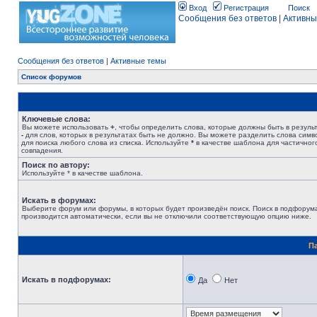
Вход
Регистрация
Поиск
Сообщения без ответов
|
Активны
Сообщения без ответов
|
Активные темы
Список форумов
Ключевые слова:
Вы можете использовать
+
, чтобы определить слова, которые должны быть в результ
-
для слов, которых в результатах быть не должно. Вы можете разделить слова сим
для поиска любого слова из списка. Используйте
*
в качестве шаблона для частичног
совпадения.
Поиск по автору:
Используйте * в качестве шаблона.
Искать в форумах:
Выберите форум или форумы, в которых будет произведён поиск. Поиск в подфорум
производится автоматически, если вы не отключили соответствующую опцию ниже.
П
Искать в подфорумах:
Да
Нет