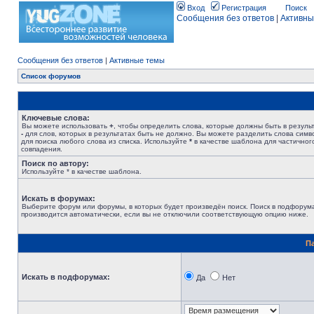
Вход
Регистрация
Поиск
Сообщения без ответов
|
Активны
Сообщения без ответов
|
Активные темы
Список форумов
Ключевые слова:
Вы можете использовать
+
, чтобы определить слова, которые должны быть в результ
-
для слов, которых в результатах быть не должно. Вы можете разделить слова сим
для поиска любого слова из списка. Используйте
*
в качестве шаблона для частичног
совпадения.
Поиск по автору:
Используйте * в качестве шаблона.
Искать в форумах:
Выберите форум или форумы, в которых будет произведён поиск. Поиск в подфорум
производится автоматически, если вы не отключили соответствующую опцию ниже.
П
Искать в подфорумах:
Да
Нет