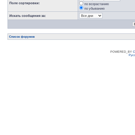
Поле сортировки:
по возрастанию
по убыванию
Искать сообщения за:
Список форумов
POWERED_BY
C
Рус