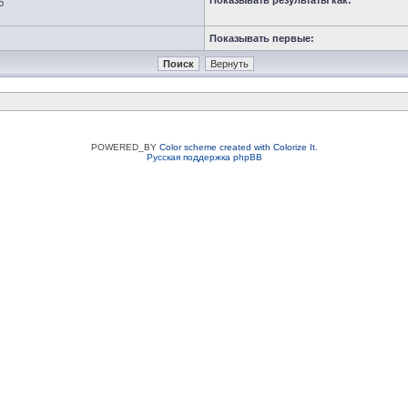
Показывать результаты как:
ю
Показывать первые:
POWERED_BY
Color scheme created with Colorize It
.
Русская поддержка phpBB