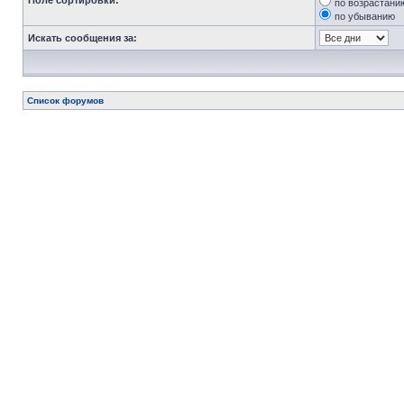
Поле сортировки:
по возрастани
по убыванию
Искать сообщения за:
Список форумов