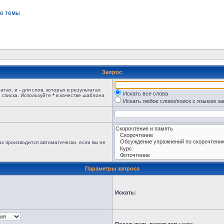
е темы
Запрос
татах, и
-
для слов, которых в результатах
Искать все слова
 списка. Используйте
*
в качестве шаблона
Искать любое слово/поиск с языком з
х производится автоматически, если вы не
Параметры запроса
Искать: