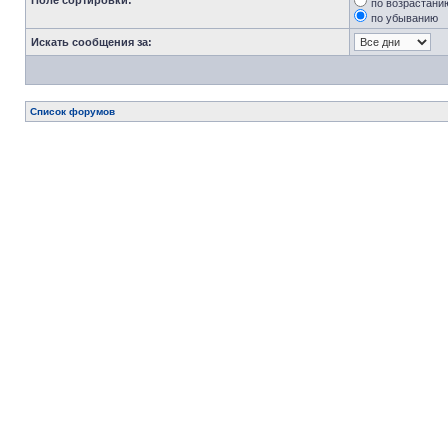
Поле сортировки:
по возрастани
по убыванию
Искать сообщения за:
Список форумов