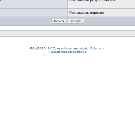
Показывать результаты как:
ю
Показывать первые:
POWERED_BY
Color scheme created with Colorize It
.
Русская поддержка phpBB