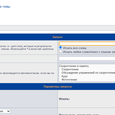
е темы
Запрос
татах, и
-
для слов, которых в результатах
Искать все слова
 списка. Используйте
*
в качестве шаблона
Искать любое слово/поиск с языком з
х производится автоматически, если вы не
Параметры запроса
Искать: