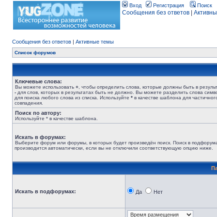
Вход
Регистрация
Поиск
Сообщения без ответов
|
Активны
Сообщения без ответов
|
Активные темы
Список форумов
Ключевые слова:
Вы можете использовать
+
, чтобы определить слова, которые должны быть в результ
-
для слов, которых в результатах быть не должно. Вы можете разделить слова сим
для поиска любого слова из списка. Используйте
*
в качестве шаблона для частичног
совпадения.
Поиск по автору:
Используйте * в качестве шаблона.
Искать в форумах:
Выберите форум или форумы, в которых будет произведён поиск. Поиск в подфорум
производится автоматически, если вы не отключили соответствующую опцию ниже.
П
Искать в подфорумах:
Да
Нет