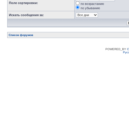
Поле сортировки:
по возрастанию
по убыванию
Искать сообщения за:
Список форумов
POWERED_BY
C
Рус