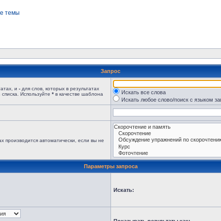
е темы
Запрос
татах, и
-
для слов, которых в результатах
Искать все слова
 списка. Используйте
*
в качестве шаблона
Искать любое слово/поиск с языком з
х производится автоматически, если вы не
Параметры запроса
Искать: