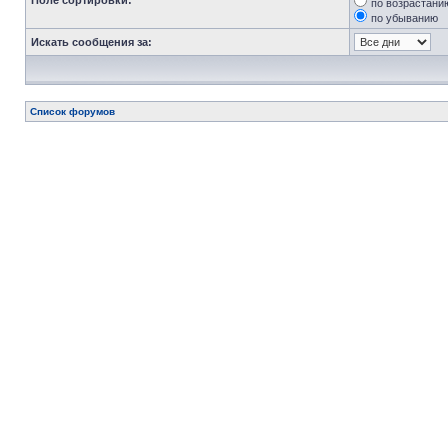
Поле сортировки:
по возрастани
по убыванию
Искать сообщения за:
Список форумов