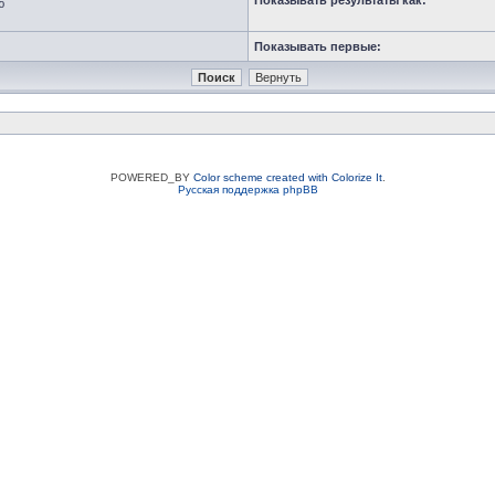
Показывать результаты как:
ю
Показывать первые:
POWERED_BY
Color scheme created with Colorize It
.
Русская поддержка phpBB