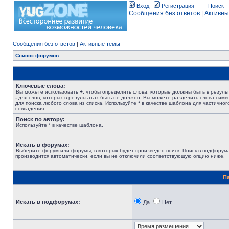
Вход
Регистрация
Поиск
Сообщения без ответов
|
Активны
Сообщения без ответов
|
Активные темы
Список форумов
Ключевые слова:
Вы можете использовать
+
, чтобы определить слова, которые должны быть в результ
-
для слов, которых в результатах быть не должно. Вы можете разделить слова сим
для поиска любого слова из списка. Используйте
*
в качестве шаблона для частичног
совпадения.
Поиск по автору:
Используйте * в качестве шаблона.
Искать в форумах:
Выберите форум или форумы, в которых будет произведён поиск. Поиск в подфорум
производится автоматически, если вы не отключили соответствующую опцию ниже.
П
Искать в подфорумах:
Да
Нет