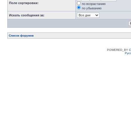
Поле сортировки:
по возрастанию
по убыванию
Искать сообщения за:
Список форумов
POWERED_BY
C
Рус