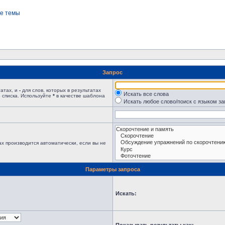
е темы
Запрос
татах, и
-
для слов, которых в результатах
Искать все слова
 списка. Используйте
*
в качестве шаблона
Искать любое слово/поиск с языком з
х производится автоматически, если вы не
Параметры запроса
Искать: