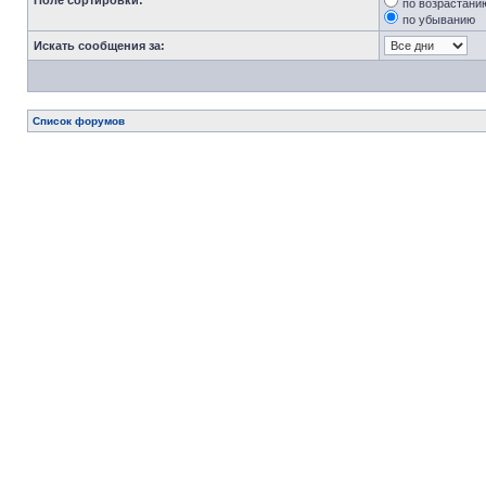
Поле сортировки:
по возрастани
по убыванию
Искать сообщения за:
Список форумов