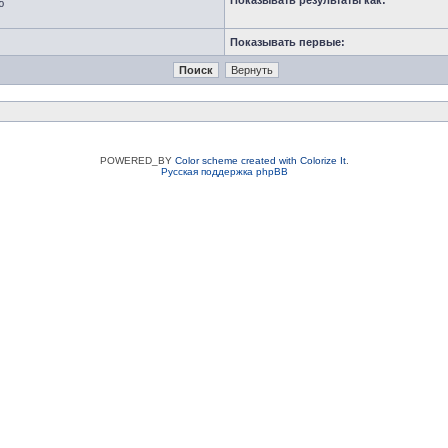
Показывать результаты как:
ю
Показывать первые:
POWERED_BY
Color scheme created with Colorize It
.
Русская поддержка phpBB