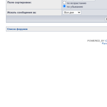
Поле сортировки:
по возрастанию
по убыванию
Искать сообщения за:
Список форумов
POWERED_BY
C
Рус