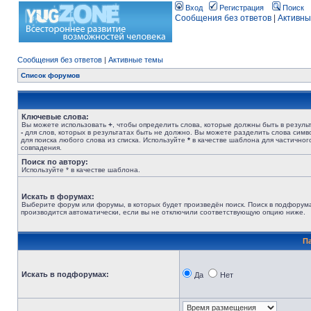
Вход
Регистрация
Поиск
Сообщения без ответов
|
Активны
Сообщения без ответов
|
Активные темы
Список форумов
Ключевые слова:
Вы можете использовать
+
, чтобы определить слова, которые должны быть в результ
-
для слов, которых в результатах быть не должно. Вы можете разделить слова сим
для поиска любого слова из списка. Используйте
*
в качестве шаблона для частичног
совпадения.
Поиск по автору:
Используйте * в качестве шаблона.
Искать в форумах:
Выберите форум или форумы, в которых будет произведён поиск. Поиск в подфорум
производится автоматически, если вы не отключили соответствующую опцию ниже.
П
Искать в подфорумах:
Да
Нет