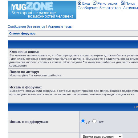
Вход
Регистрация
Поиск
Сообщения без ответов
|
Активны
Сообщения без ответов
|
Активные темы
Список форумов
Ключевые слова:
Вы можете использовать
+
, чтобы определить слова, которые должны быть в результ
-
для слов, которых в результатах быть не должно. Вы можете разделить слова сим
для поиска любого слова из списка. Используйте
*
в качестве шаблона для частичног
совпадения.
Поиск по автору:
Используйте * в качестве шаблона.
Искать в форумах:
Выберите форум или форумы, в которых будет произведён поиск. Поиск в подфорум
производится автоматически, если вы не отключили соответствующую опцию ниже.
П
Искать в подфорумах:
Да
Нет