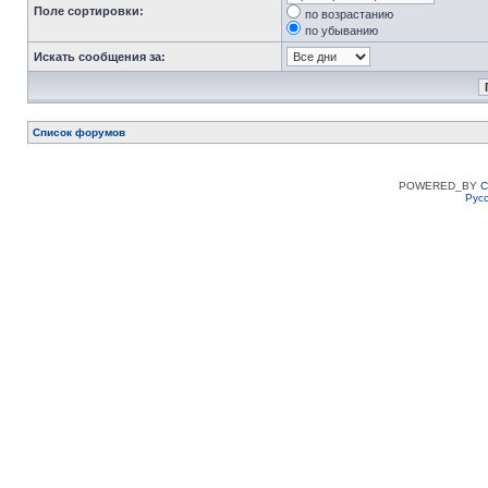
Поле сортировки:
по возрастанию
по убыванию
Искать сообщения за:
Список форумов
POWERED_BY
C
Рус